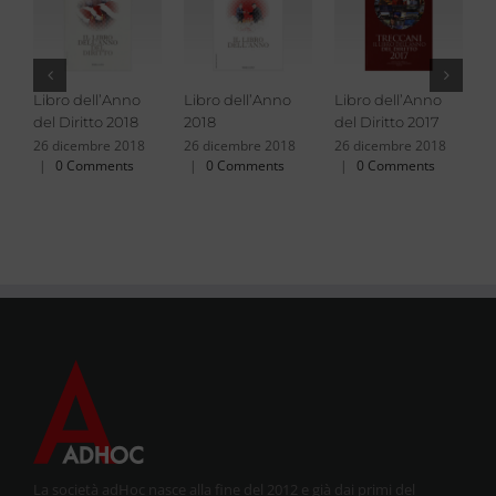
Libro dell’Anno
Libro dell’Anno
Libro dell’Anno
L
del Diritto 2018
2018
del Diritto 2017
2
26 dicembre 2018
26 dicembre 2018
26 dicembre 2018
2
|
0 Comments
|
0 Comments
|
0 Comments
La società adHoc nasce alla fine del 2012 e già dai primi del