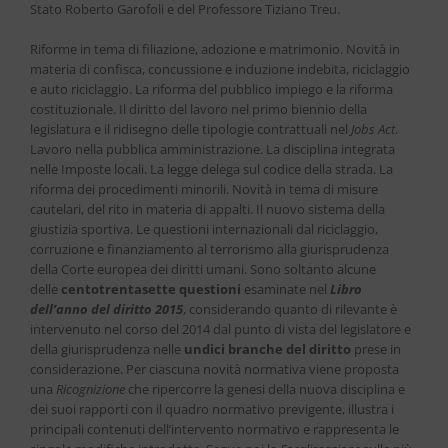
Stato Roberto Garofoli e del Professore Tiziano Treu.
Riforme in tema di filiazione, adozione e matrimonio. Novità in
materia di confisca, concussione e induzione indebita, riciclaggio
e auto riciclaggio. La riforma del pubblico impiego e la riforma
costituzionale. Il diritto del lavoro nel primo biennio della
legislatura e il ridisegno delle tipologie contrattuali nel
Jobs Act
.
Lavoro nella pubblica amministrazione. La disciplina integrata
nelle Imposte locali. La legge delega sul codice della strada. La
riforma dei procedimenti minorili. Novità in tema di misure
cautelari, del rito in materia di appalti. Il nuovo sistema della
giustizia sportiva. Le questioni internazionali dal riciclaggio,
corruzione e finanziamento al terrorismo alla giurisprudenza
della Corte europea dei diritti umani. Sono soltanto alcune
delle
centotrentasette questioni
esaminate nel
Libro
dell’anno del diritto 2015
, considerando quanto di rilevante è
intervenuto nel corso del 2014 dal punto di vista del legislatore e
della giurisprudenza nelle
undici branche del diritto
prese in
considerazione. Per ciascuna novità normativa viene proposta
una
Ricognizione
che ripercorre la genesi della nuova disciplina e
dei suoi rapporti con il quadro normativo previgente, illustra i
principali contenuti dell’intervento normativo e rappresenta le